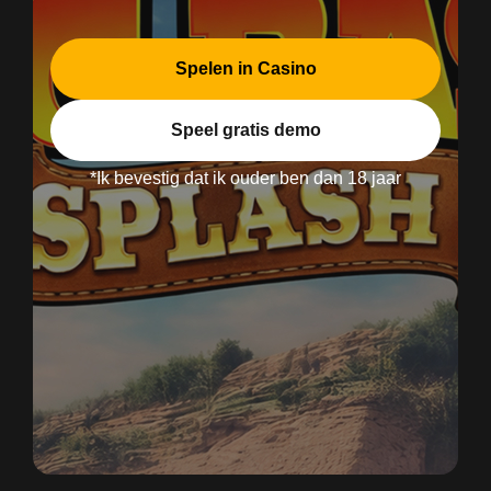
Spelen in Casino
Speel gratis demo
*Ik bevestig dat ik ouder ben dan 18 jaar