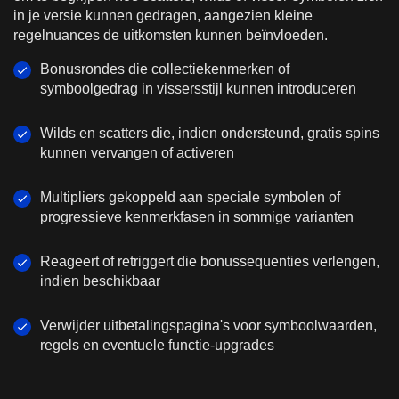
in je versie kunnen gedragen, aangezien kleine
regelnuances de uitkomsten kunnen beïnvloeden.
Bonusrondes die collectiekenmerken of
symboolgedrag in vissersstijl kunnen introduceren
Wilds en scatters die, indien ondersteund, gratis spins
kunnen vervangen of activeren
Multipliers gekoppeld aan speciale symbolen of
progressieve kenmerkfasen in sommige varianten
Reageert of retriggert die bonussequenties verlengen,
indien beschikbaar
Verwijder uitbetalingspagina's voor symboolwaarden,
regels en eventuele functie-upgrades