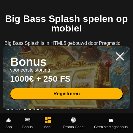
Big Bass Splash spelen op
mobiel
Big Bass Splash is in HTML5 gebouwd door Pragmatic
Play en is daarom doorgaans geoptimaliseerd voor
moderne mobiele browsers. Veel gebruikers kunnen de
Bonus
Big Bass Splash Slot direct in een telefoon- of
tabletbrowser starten zonder extra downloads. Waar Paddy
voor eerste storting
Power een app in uw regio aanbiedt, heeft u via die route
1000€ + 250 FS
mogelijk ook toegang tot dezelfde gamecatalogus. In veel
gevallen past de interface zich aan zowel portret- als
Registreren
landschapsoriëntaties aan, waardoor de besturing duidelijk
blijft en de uitbetalingstabel gemakkelijk leesbaar is op
kleinere schermen.
Gebruik een stabiele internetverbinding om
onderbroken spins te voorkomen
App
Bonus
Menu
Promo Code
Geen stortingsbonus