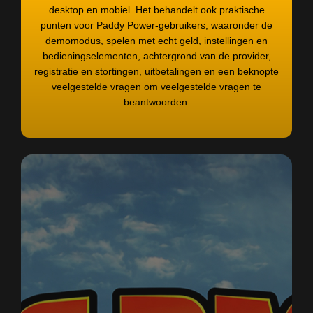
desktop en mobiel. Het behandelt ook praktische
punten voor Paddy Power-gebruikers, waaronder de
demomodus, spelen met echt geld, instellingen en
bedieningselementen, achtergrond van de provider,
registratie en stortingen, uitbetalingen en een beknopte
veelgestelde vragen om veelgestelde vragen te
beantwoorden.