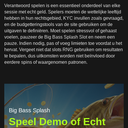
Verantwoord spelen is een essentieel onderdeel van elke
sessie met echt geld. Spelers moeten de wettelijke leeftijd
hebben in hun rechtsgebied, KYC invullen zoals gevraagd,
en de budgetteringstools van de site gebruiken om de
uitgaven te definiëren. Moet spelen stressvol of gehaast
voelen, pauzeer de Big Bass Splash Slot en neem een
pauze. Indien nodig, pas of voeg limieten toe voordat u het
hervat. Vergeet niet dat slots RNG gebruiken om resultaten
te bepalen, dus uitkomsten worden niet beïnvloed door
eerdere spins of waargenomen patronen.
Big Bass Splash
Speel Demo of Echt