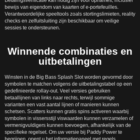
Betalingsverificatie kan nodig zijn vóór opnames, inclusief
bewijs van eigendom van kaarten of e-portefeuilles.
Verantwoordelijke speeltools zoals stortingslimieten, reality
checks en zelfuitsluiting zijn beschikbaar om veilige
sessies te ondersteunen.
Winnende combinaties en
uitbetalingen
Winsten in de Big Bass Splash Slot worden gevormd door
symbolen te matchen volgens de uitbetalingstabel op een
gedefinieerde rollay-out. Veel versies gebruiken
betaallijnen van links naar rechts, terwijl sommige
varianten een vast aantal lijnen of manieren kunnen
schetsen. Scatters kunnen gratis spins activeren waarbij
symbolen in vissersstijl viswaarden kunnen verzamelen of
vermenigvuldigers kunnen toevoegen, afhankelijk van de
specifieke regelset. Om uw versie bij Paddy Power te
begrijpen, opent u het informatiepaneel met regels,