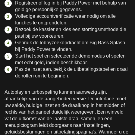
Registreer of log in bij Paddy Power met behulp van
geldige persoonlijke gegevens.
Volledige accountverificatie waar nodig om alle
functies te ontgrendelen.
Bezoek de kassier en kies een stortingsmethode die
past bij uw voorkeuren.
Gebruik de lobbyzoekopdracht om Big Bass Splash
bij Paddy Power te vinden.
Start het spel en selecteer de demomodus of spelen
met echt geld, indien beschikbaar.
Pas de inzet aan, bekijk de uitbetalingstabel en draai
de rollen om te beginnen.
Autoplay en turbospeling kunnen aanwezig zijn,
afhankelijk van de aangeboden versie. De interface moet
uw saldo, huidige inzet en de draaiknop in het midden of
rechts van het paneel duidelijk weergeven. Een winveld
vat de uitkomst van de laatste draai samen, en een
menupictogram leidt doorgaans naar instellingen,
geluidsbesturingen en uitbetalingspagina's. Wanneer u de