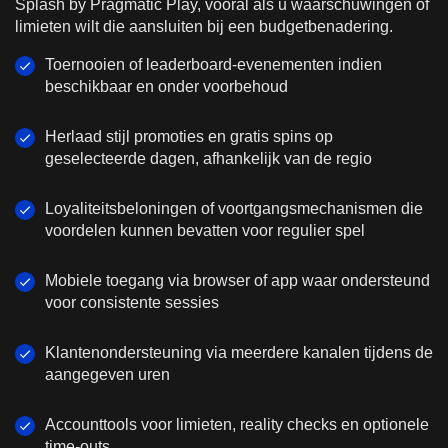
Splash by Pragmatic Play, vooral als u waarschuwingen of
limieten wilt die aansluiten bij een budgetbenadering.
Toernooien of leaderboard-evenementen indien
beschikbaar en onder voorbehoud
Herlaad stijl promoties en gratis spins op
geselecteerde dagen, afhankelijk van de regio
Loyaliteitsbeloningen of voortgangsmechanismen die
voordelen kunnen bevatten voor regulier spel
Mobiele toegang via browser of app waar ondersteund
voor consistente sessies
Klantenondersteuning via meerdere kanalen tijdens de
aangegeven uren
Accounttools voor limieten, reality checks en optionele
time-outs