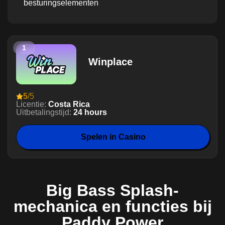
besturingselementen
Pragmatische Play Provider Informatie
Paddy Power Registratie en stortingen
1
Winnende combinaties en uitbetalingen
Winplace
Big Bass Splash spelen op mobiel
FAQ
5
/5
Licentie:
Costa Rica
Uitbetalingstijd:
24 hours
Spelen in Casino
Big Bass Splash-
mechanica en functies bij
Paddy Power