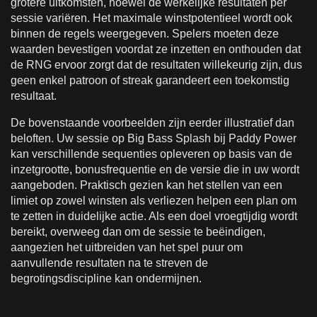
grotere uitkomsten, hoewel de werkelijke resultaten per
sessie variëren. Het maximale winstpotentieel wordt ook
binnen de regels weergegeven. Spelers moeten deze
waarden bevestigen voordat ze inzetten en onthouden dat
de RNG ervoor zorgt dat de resultaten willekeurig zijn, dus
geen enkel patroon of streak garandeert een toekomstig
resultaat.
De bovenstaande voorbeelden zijn eerder illustratief dan
beloften. Uw sessie op Big Bass Splash bij Paddy Power
kan verschillende sequenties opleveren op basis van de
inzetgrootte, bonusfrequentie en de versie die in uw wordt
aangeboden. Praktisch gezien kan het stellen van een
limiet op zowel winsten als verliezen helpen een plan om
te zetten in duidelijke actie. Als een doel vroegtijdig wordt
bereikt, overweeg dan om de sessie te beëindigen,
aangezien het uitbreiden van het spel puur om
aanvullende resultaten na te streven de
begrotingsdiscipline kan ondermijnen.