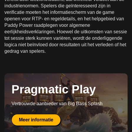
industrienormen. Spelers die geïnteresseerd zijn in
verificatie moeten het informatiescherm van de game
openen voor RTP- en regeldetails, en het helpgebied van
Paddy Power raadplegen voor algemene
eerlijkheidsverklaringen. Hoewel de uitkomsten van sessie
tot sessie sterk kunnen variëren, wordt de onderliggende
logica niet beïnvloed door resultaten uit het verleden of het
gedrag van spelers.
Pragmatic Play
Vertrouwde aanbieder van Big Bass Splash
Meer informatie